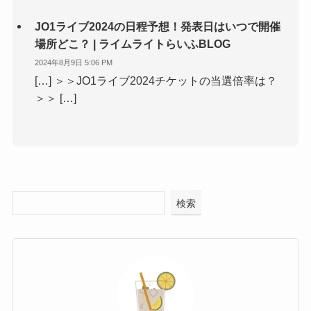
JO1ライブ2024の日程予想！発表日はいつで開催
場所どこ？ | ライムライトらいふBLOG
2024年8月9日 5:06 PM
[…] ＞＞JO1ライブ2024チケットの当選倍率は？
＞＞ […]
検索