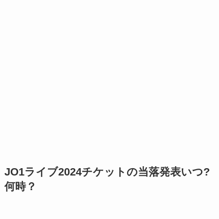
JO1ライブ2024チケットの当落発表いつ?
何時？