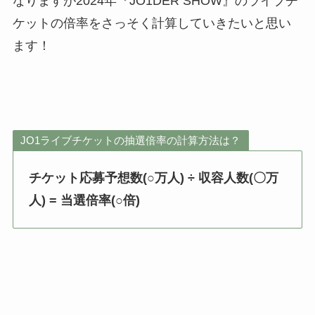
なりますが2024年『JO1DER SHOW』のライブチ
ケットの倍率をさっそく計算していきたいと思い
ます！
JO1ライブチケットの抽選倍率の計算方法は？
チケット応募予想数(○万人) ÷ 収容人数(〇万
人) = 当選倍率(○倍)