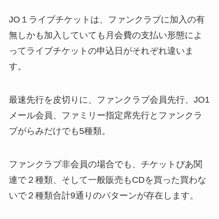
JO１ライブチケットは、ファンクラブに加入の有
無しかも加入していても月会費の支払い形態によ
ってライブチケットの申込日がそれぞれ違いま
す。
最速先行を皮切りに、ファンクラブ会員先行、JO1
メール会員、ファミリー指定席先行とファンクラ
ブがらみだけでも5種類。
ファンクラブ非会員の場合でも、チケットぴあ関
連で２種類、そして一般販売もCDを買った買わな
いで２種類合計9通りのパターンが存在します。